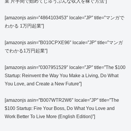
業 片手間で始めてじゅうぶんな収入を稼ぐ方法”]
[amazonjs asin=”4864103453″ locale=”JP” title=”マンガで
わかる 1万円起業”]
[amazonjs asin=”B010CPXE96″ locale=”JP” title=”マンガ
でわかる1万円起業”]
[amazonjs asin=”0307951529″ locale=”JP” title=”The $100
Startup: Reinvent the Way You Make a Living, Do What
You Love, and Create a New Future”]
[amazonjs asin=”B007WTR2W6″ locale=”JP” title=”The
$100 Startup: Fire Your Boss, Do What You Love and
Work Better To Live More (English Edition)”]